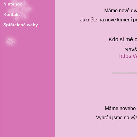
Nintendo
Máme nové dva 
Kontakt
Jukněte na nové krmení pr
Spřátelené weby...
Kdo si mě c
Navšt
https:
Máme nového s
Vyhráli jsme na vý