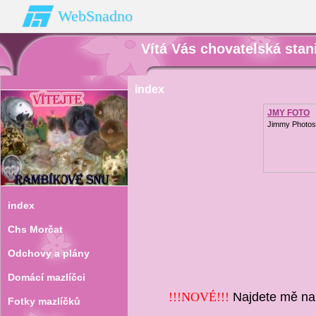
WebSnadno
Vítá Vás chovatelská sta
index
JMY FOTO
Jimmy Photos.
index
Chs Morčat
Odchovy a plány
Domácí mazlíčci
!!!NOVÉ!!!
Najdete mě na
Fotky mazlíčků