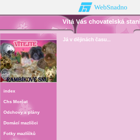
WebSnadno
Vítá Vás chovatelská sta
Já v dějinách času...
index
Chs Morčat
Odchovy a plány
Domácí mazlíčci
Fotky mazlíčků